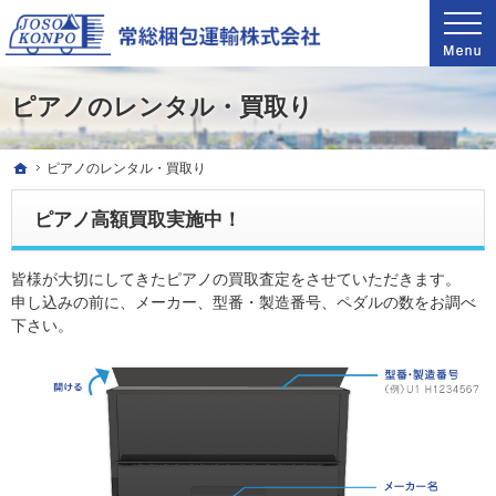
関東甲信越自社グループ11拠点で業界最速輸送。ピアノ引越し・運搬・配送なら料金が魅
驚きの料金で圧倒的な支持を得ているピアノ引越し・運搬・配送なら常総梱包運輸
ピアノのレンタル・買取り
ホーム
ピアノのレンタル・買取り
ピアノ高額買取実施中！
皆様が大切にしてきたピアノの買取査定をさせていただきます。
申し込みの前に、メーカー、型番・製造番号、ペダルの数をお調べ
下さい。