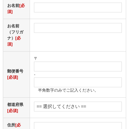
お名前
[必
須]
お名前
（フリガ
ナ）
[必
須]
〒
郵便番号
-
[必須]
半角数字のみでご記入ください。
都道府県
[必須]
住所
[必