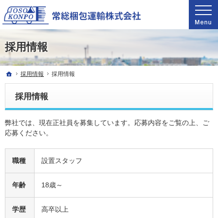
関東甲信越自社グループ11拠点で業界最速輸送。ピアノ引越し・運搬・配送なら料金が魅
驚きの料金で圧倒的な支持を得ているピアノ引越し・運搬・配送なら常総梱包運輸
採用情報
ホーム
採用情報
採用情報
採用情報
弊社では、現在正社員を募集しています。応募内容をご覧の上、ご
応募ください。
職種
設置スタッフ
年齢
18歳～
学歴
高卒以上