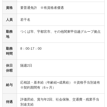
資格
要普通免許 ※有資格者優遇
人員
若干名
勤務
つくば市、宇都宮市、その他関東甲信越グループ拠点
地
勤務
8：00-17：00
時間
休日
隔週2日
休暇
応相談・基本給（年齢給+成果給） ※資格手当別途有
給与
※契約期間有（6ヶ月）
評価昇給、賞与年2回、社会保険、交通費・残業手当
待遇
別途支給