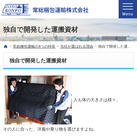
関東甲信越自社グループ11拠点で業界最速輸送。ピアノ引越し・運搬・配送なら料金が魅
驚きの料金で圧倒的な支持を得ているピアノ引越し・運搬・配送なら常総梱包運輸
独自で開発した運搬資材
ホーム
常総梱包運輸の4つの特長
当社が選ばれる理由
独自で開発した運搬資材
独自で開発した運搬資材
人も体の大きさは様々。
その人に合った、洋服や乗り物を選びますよね。