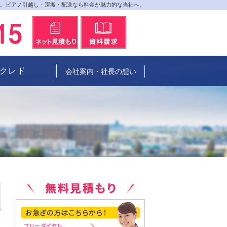
送。ピアノ引越し・運搬・配送なら料金が魅力的な当社へ。
0120-540415
メールにてお問合せ
資料請求
クレド
会社案内・社長の想い
0120-540415
メールにてお問合せ
資料請求