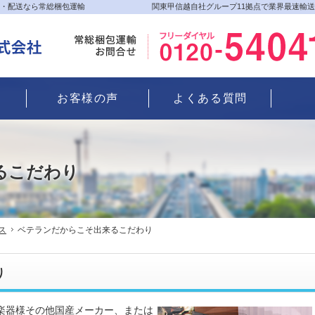
・配送なら常総梱包運輸
関東甲信越自社グループ11拠点で業界最速輸
お客様の声
よくある質問
るこだわり
ス
ベテランだからこそ出来るこだわり
り
楽器様その他国産メーカー、または