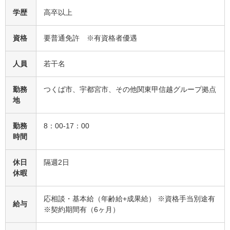
学歴
高卒以上
資格
要普通免許 ※有資格者優遇
人員
若干名
勤務
つくば市、宇都宮市、その他関東甲信越グループ拠点
地
勤務
8：00-17：00
時間
休日
隔週2日
休暇
応相談・基本給（年齢給+成果給） ※資格手当別途有
給与
※契約期間有（6ヶ月）