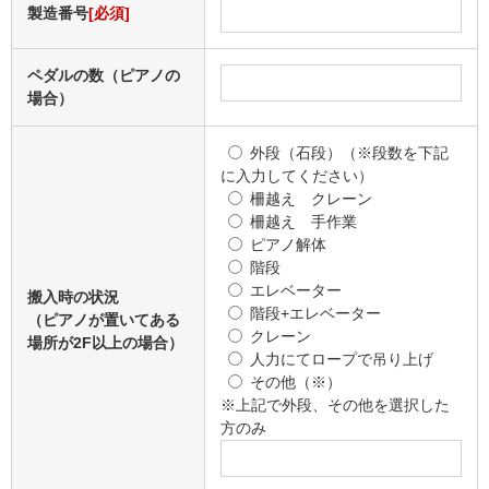
製造番号
[必須]
ペダルの数（ピアノの
場合）
外段（石段）（※段数を下記
に入力してください）
柵越え クレーン
柵越え 手作業
ピアノ解体
階段
エレベーター
搬入時の状況
階段+エレベーター
（ピアノが置いてある
クレーン
場所が2F以上の場合）
人力にてロープで吊り上げ
その他（※）
※上記で外段、その他を選択した
方のみ