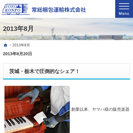
関東甲信越自社グループ11拠点で業界最速輸送。ピアノ引越し・運搬・配送なら料金が魅
驚きの料金で圧倒的な支持を得ているピアノ引越し・運搬・配送なら常総梱包運輸
2013年8月
ホーム
2013年8月
2013年8月20日
茨城・栃木で圧倒的なシェア！
創業以来、ヤマハ様の販売楽器